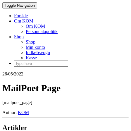
Skip
Toggle Navigation
to
content
Forside
Om KOM
Om KOM
Persondatapolitik
Shop
Shop
Min konto
Indkøbsvogn
Kasse
26/05/2022
MailPoet Page
[mailpoet_page]
Author:
KOM
Artikler